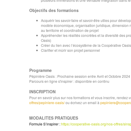
plusieurs immersions et une véritable intégration dans l
Objectifs des formations
Acquérir les savoir-faire et savoir-être utiles pour dével
modèle économique, organisation juridique, dimension rel
au territoire et coordination de projet
Appréhender les réalités concrètes et la diversité des pr
Oasis)
Créer du lien avec l’écosystème de la Coopérative Oasis 
Clarifier et mûrir son projet personnel
Programme
Pépinière Oasis : Prochaine session entre Avril et Octobre 2024
Parcours en ligne s'inspirer : disponible en continu
INSCRIPTION
Pour en savoir plus sur nos formations et vous inscrire, rendez-vo
offres/pepiniere-oasis/
ou écrivez un email à
pepiniere@coopera
MODALITES PRATIQUES
Formule S’inspirer :
https://cooperative-oasis.org/nos-offres/sinsp