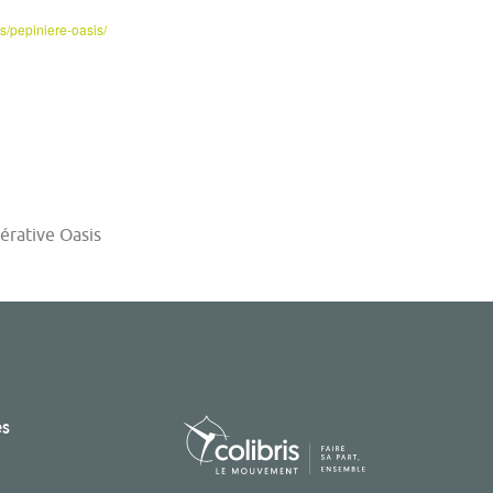
es/pepiniere-oasis/
érative Oasis
es