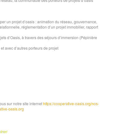
e réseau, la communauté des porteurs de projets d’oasis
opper un projet d’oasis : animation du réseau, gouvernance,
ationnelle, réglementation d’un projet immobilier, rapport
ojets d’Oasis, à travers des séjours d’immersion (Pépinière
et avec d’autres porteurs de projet
us sur notre site internet
https://cooperative-oasis.org/nos-
tive-oasis.org
irer/