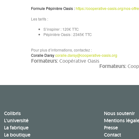
Formule Pépinière Oasis :
https://cooperative-oasis.org/nos-offr
Les tarifs :
S’inspirer : 120€ TTC
Pépinière Oasis : 2345€ TTC
Pour plus d’informations, contactez :
Coralie Darsy
coralie.darsy@cooperative-oasis.org
Formateurs:
Coopérative Oasis
Formateurs:
Coop
Colibris
Nous soutenir
L'université
Mentions légal
La fabrique
Presse
La boutique
Contact