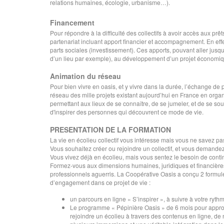
relations humaines, écologie, urbanisme…).
Financement
Pour répondre à la difficulté des collectifs à avoir accès aux pr
partenariat incluant apport financier et accompagnement. En eff
parts sociales (investissement). Ces apports, pouvant aller jusq
d’un lieu par exemple), au développement d’un projet économique,
Animation du réseau
Pour bien vivre en oasis, et y vivre dans la durée, l’échange de p
réseau des mille projets existant aujourd’hui en France en organ
permettant aux lieux de se connaître, de se jumeler, et de se sou
d'inspirer des personnes qui découvrent ce mode de vie.
PRESENTATION DE LA FORMATION
La vie en écolieu collectif vous intéresse mais vous ne savez pas 
Vous souhaitez créer ou rejoindre un collectif, et vous demand
Vous vivez déjà en écolieu, mais vous sentez le besoin de conti
Formez-vous aux dimensions humaines, juridiques et financières 
professionnels aguerris. La Coopérative Oasis a conçu 2 formules
d’engagement dans ce projet de vie :
un parcours en ligne « S’inspirer », à suivre à votre ryth
Le programme « Pépinière Oasis » de 6 mois pour approfo
rejoindre un écolieu à travers des contenus en ligne, d