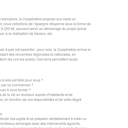
êts bancaires, la Coopérative propose aux oasis un
et, nous collectons de l’épargne citoyenne sous la forme de
u’à 200 k€, peuvent servir au démarrage du projet (achat
 à la réalisation de travaux, etc.
air à pair est essentiel ; pour cela, la Coopérative anime le
isant des rencontres régionales et nationales, en
tenir les uns les autres. Ces liens permettent aussi
si elle est faite pour vous ?
ez par où commencer ?
nuer à vous former ?
de la vie en écolieux auprès d’habitants et de
, en fonction de vos disponibilités et de votre degré
me
ndir ces sujets et se préparer véritablement à créer ou
e nombreux échanges avec des intervenants aguerris,