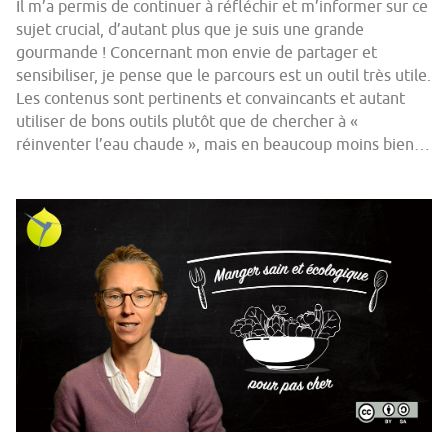
Il m’a permis de continuer à réfléchir et m’informer sur ce
sujet crucial, d’autant plus que je suis une grande
gourmande ! Concernant mon envie de partager et
sensibiliser, je pense que le parcours est un outil très utile.
Les contenus sont pertinents et convaincants et autant
utiliser de bons outils plutôt que de chercher à «
réinventer l’eau chaude », mais en beaucoup moins bien…
ressource_du_parcours_-
_video_didactique_introduction_pa