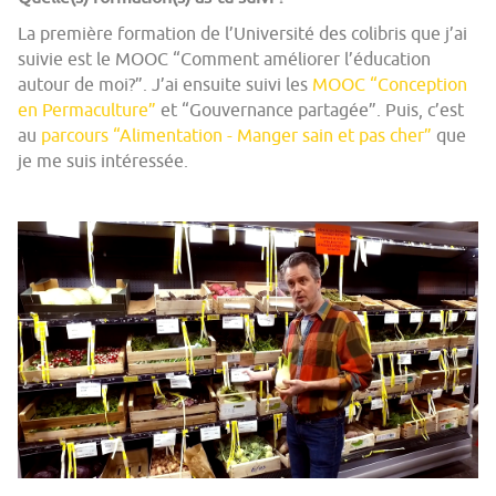
La première formation de l’Université des colibris que j’ai
suivie est le MOOC “Comment améliorer l’éducation
autour de moi?”. J’ai ensuite suivi les
MOOC “Conception
en Permaculture”
et “Gouvernance partagée”. Puis, c’est
au
parcours “Alimentation - Manger sain et pas cher”
que
je me suis intéressée.
ressource_du_parcours_-
_reportage_la_louve_supermarche_c