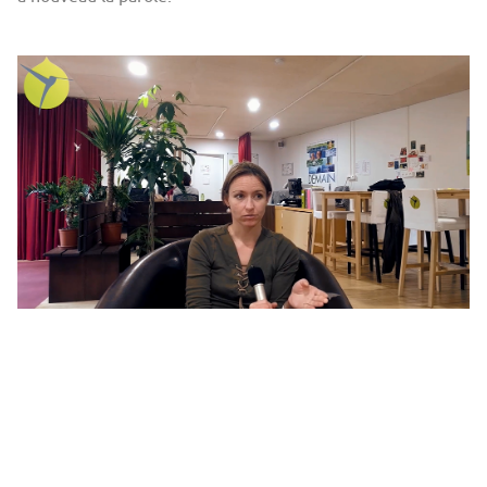
ressource_du_parcours_-
_temoignage_aurelie_content.png